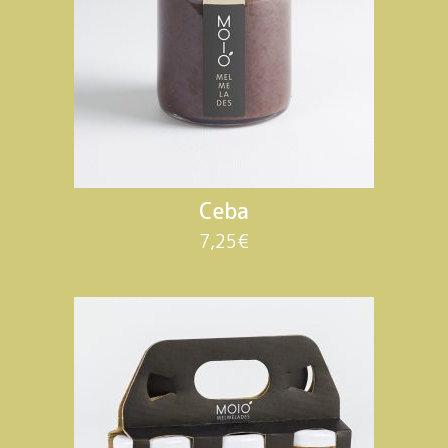
Ceba
7,25
€