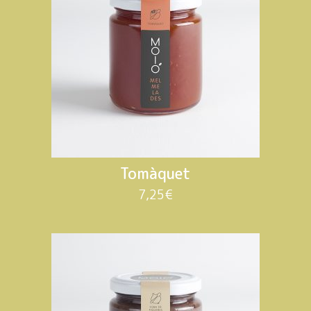
Tomàquet
7,25
€