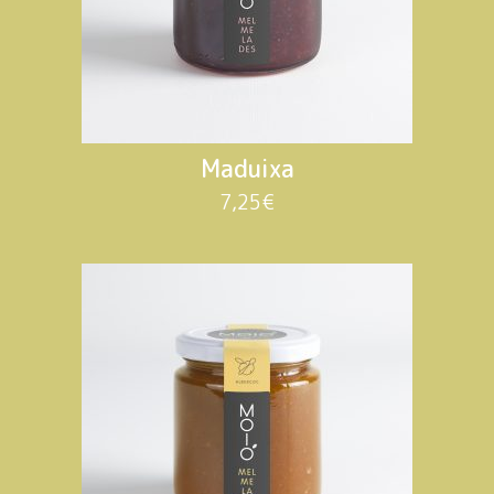
Maduixa
7,25
€