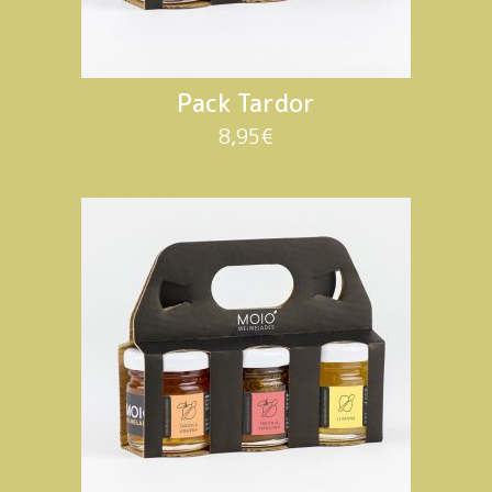
Pack Tardor
8,95
€