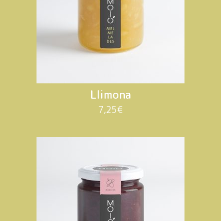
Llimona
7,25
€