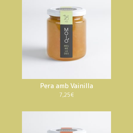
Pera amb Vainilla
7,25
€