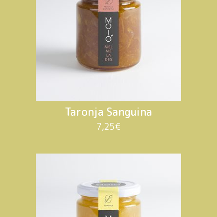
Taronja Sanguina
7,25
€