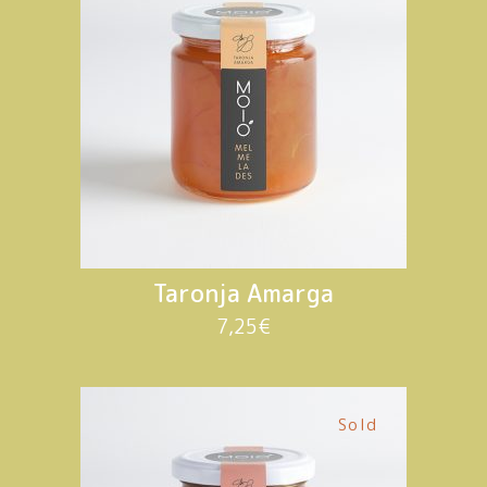
Taronja Amarga
7,25
€
Sold