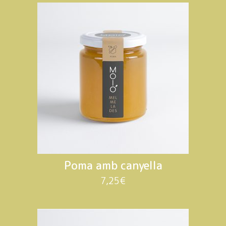
Poma amb canyella
7,25
€