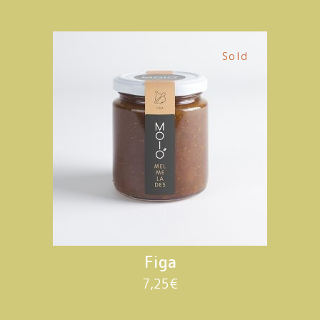
Sold
Figa
7,25
€