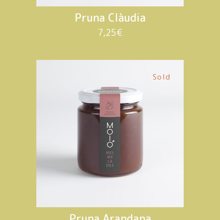
Pruna Clàudia
7,25
€
Sold
Pruna Arandana