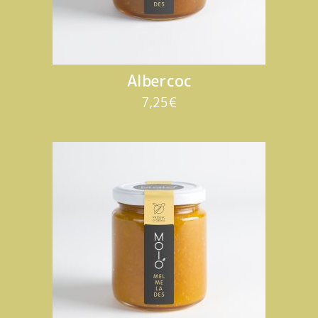
Albercoc
7,25
€