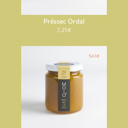
Préssec Ordal
7,25
€
Sold