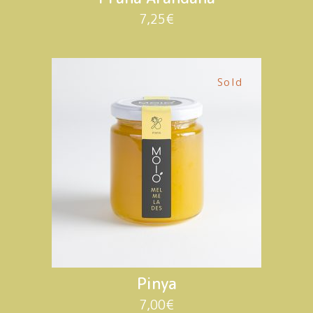
7,25
€
Sold
Pinya
7,00
€